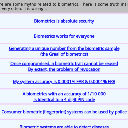
re are some myths related to biometrics. There is some truth insi
 very often, it is wrong...
Biometrics is absolute security
Biometrics works for everyone
Generating a unique number from the biometric sample
(the Graal of biometrics)
Once compromised, a biometric trait cannot be reused
By extent, the problem of revocation
My system accuracy is 0.0001% FAR & 0.0001% FRR
A biometrics with an accuracy of 1/10 000
is identical to a 4 digit PIN code
Consumer biometric (fingerprint) systems can be used by police
Biometric systems are able to detect diseases