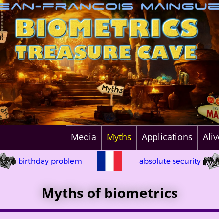
Media
Myths
Applications
Ali
birthday problem
absolute security
Myths of biometrics