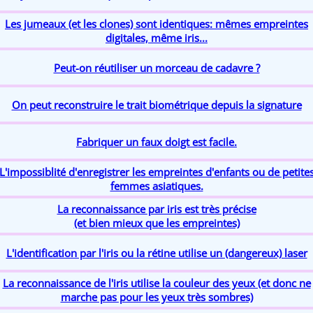
Les jumeaux (et les clones) sont identiques: mêmes empreintes
digitales, même iris...
Peut-on réutiliser un morceau de cadavre ?
On peut reconstruire le trait biométrique depuis la signature
Fabriquer un faux doigt est facile.
L'impossiblité d'enregistrer les empreintes d'enfants ou de petite
femmes asiatiques.
La reconnaissance par iris est très précise
(et bien mieux que les empreintes)
L'identification par l'iris ou la rétine utilise un (dangereux) laser
La reconnaissance de l'iris utilise la couleur des yeux (et donc ne
marche pas pour les yeux très sombres)